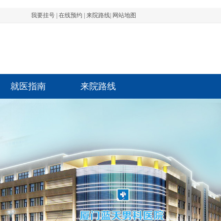
我要挂号
|
在线预约
|
来院路线
|
网站地图
就医指南
来院路线
先生 前列腺 1801****1532 3分钟前成功