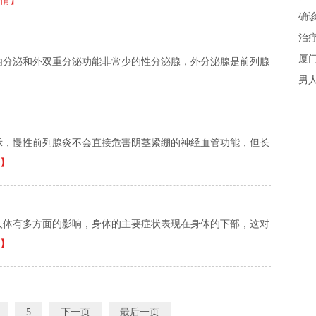
情】
确
治
厦
内分泌和外双重分泌功能非常少的性分泌腺，外分泌腺是前列腺
男
】
示，慢性前列腺炎不会直接危害阴茎紧绷的神经血管功能，但长
】
人体有多方面的影响，身体的主要症状表现在身体的下部，这对
】
5
下一页
最后一页