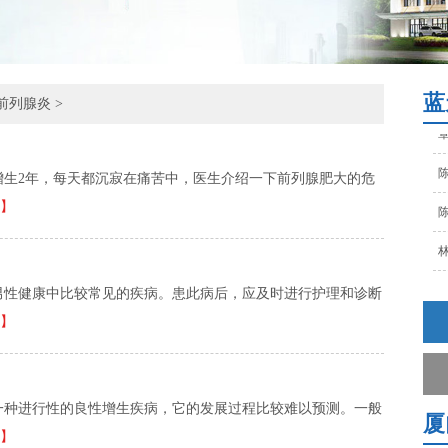
陈
林
孙
蓝
前列腺炎
>
覃
陈
增生2年，每天都沉寂在痛苦中，医生介绍一下前列腺肥大的危
陈
】
林
孙
男性健康中比较常见的疾病。患此病后，应及时进行护理和诊断
覃
】
陈
一种进行性的良性增生疾病，它的发展过程比较难以预测。一般
厦
】