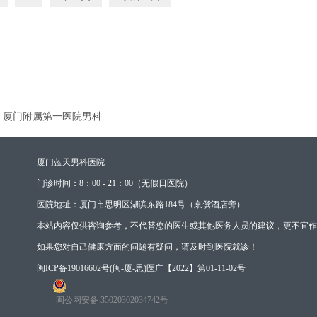
厦门附属第一医院男科
厦门蓝天男科医院
门诊时间：8：00 - 21：00（无假日医院）
医院地址：厦门市思明区湖滨东路184号（京僎酒店旁）
本站内容仅供咨询参考，不代替您的医生或其他医务人员的建议，更不宜作
如果您对自己健康方面的问题有疑问，请及时到医院就诊！
闽ICP备19016602号
(闽-厦-思)医广【2022】第01-11-02号
闽公网安备 35020302034742号