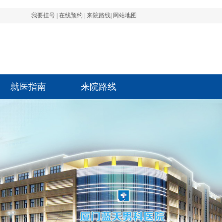
我要挂号
|
在线预约
|
来院路线
|
网站地图
就医指南
来院路线
先生 前列腺 1801****1532 3分钟前成功