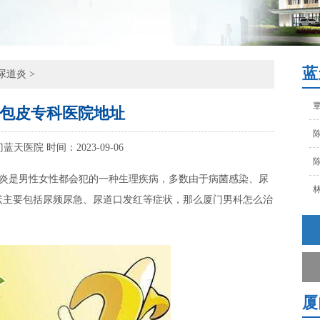
陈
林
孙
蓝
尿道炎
>
覃
包皮专科医院地址
陈
门蓝天医院
时间：2023-09-06
陈
林
男性女性都会犯的一种生理疾病，多数由于病菌感染、尿
状主要包括尿频尿急、尿道口发红等症状，那么厦门男科怎么治
孙
覃
陈
厦