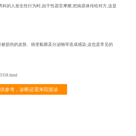
男科的人发生性行为时,由于性器官摩擦,把病原体传给对方,这是
者被损伤的皮肤、病变黏膜及分泌物等造成感染,这也是常见的
318.html
供参考，诊断还需来院面诊