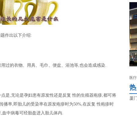
题作出以下介绍:
用过的衣物、用具、毛巾、便盆、浴池等,也会造成感染.
医疗
热
点是,无论是孕妇患有原发性还是反复 性的生殖器疱疹,都可将
厦
传播率,即胎儿的受染率在原发疱疹时为50%,在反复 性疱疹时
时,血中病毒可经胎盘进入胎儿体内.