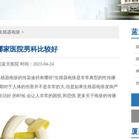
林
孙
蓝
覃
生殖器疱疹
>
陈
哪家医院男科比较好
陈
门蓝天医院
时间：2023-04-24
林
疱疹的传染途径有哪些?生殖器疱疹是非常典型的性传播
孙
初期对于人体的伤害并不是非常的大,但是如果生殖器疱疹发病严
覃
治好 的时候,会让人非常的困扰,和恐惧.更多关于疱疹的传播
陈
厦