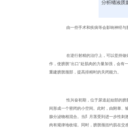
由一些手术和疾病等会影响神经与肌
在逆行射精的治疗上，可以坚持做做
作，使膀胱“出口”处肌肉的力量加强，会有
重建膀胱颈部，提高排精时的关闭能力。
性兴奋初期，位于尿道起始部的膀胱
间形成一个密闭的小空间。此时，由附睾、
腺分泌物相混合。当阝月茎受到进一步性刺
肉有规律地收缩。同时，膀胱颈括约肌在交