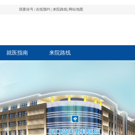
我要挂号
|
在线预约
|
来院路线
|
网站地图
就医指南
来院路线
先生 前列腺 1801****1532 3分钟前成功