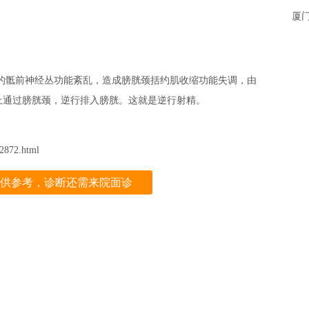
厦
骶前神经丛功能紊乱，造成膀胱颈括约肌收缩功能失调，由
上通过膀胱颈，逆行排入膀胱。这就是逆行射精。
872.html
供参考，诊断还需来院面诊