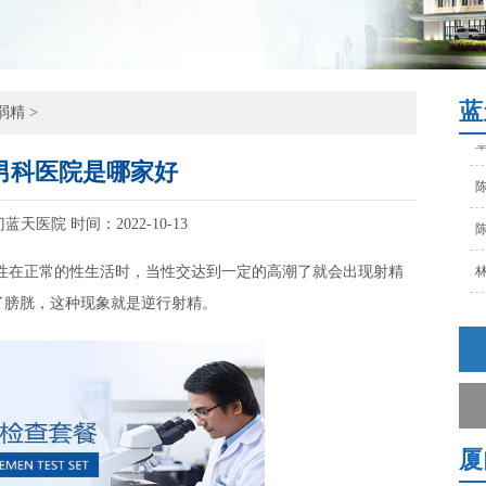
陈
林
孙
蓝
弱精
>
覃
男科医院是哪家好
陈
陈
门蓝天医院
时间：2022-10-13
林
正常的性生活时，当性交达到一定的高潮了就会出现射精
孙
了膀胱，这种现象就是逆行射精。
覃
陈
厦