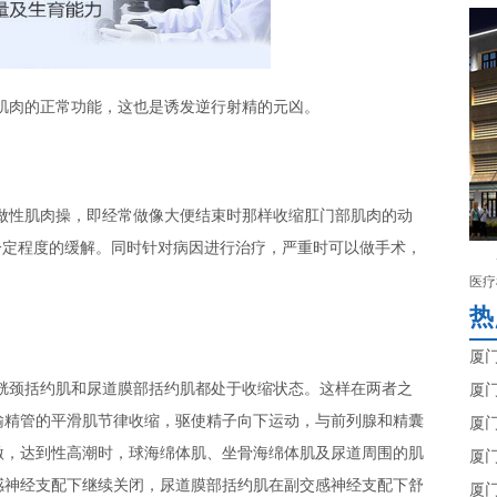
肉的正常功能，这也是诱发逆行射精的元凶。
性肌肉操，即经常做像大便结束时那样收缩肛门部肌肉的动
一定程度的缓解。同时针对病因进行治疗，严重时可以做手术，
医疗
热
厦
颈括约肌和尿道膜部括约肌都处于收缩状态。这样在两者之
厦
输精管的平滑肌节律收缩，驱使精子向下运动，与前列腺和精囊
厦
激，达到性高潮时，球海绵体肌、坐骨海绵体肌及尿道周围的肌
厦
感神经支配下继续关闭，尿道膜部括约肌在副交感神经支配下舒
厦