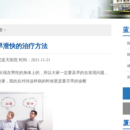
林
孙
蓝
覃
泄
>
陈
早泄快的治疗方法
陈
门蓝天医院
时间：2021-11-21
林
出现在男性的身体上的，所以大家一定要及早的去发现问题，
孙
健康，因此在对待这样病的时候更是要尽早的诊断
覃
陈
厦