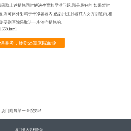
采取上述措施同时解决生育和早泄问题,那是最好的;如果暂时
题,则可体外射精于干净容器内,然后用注射器打入女方阴道内,相
,则要到医院采取进一步治疗措施的。
659.html
供参考，诊断还需来院面诊
厦门附属第一医院男科
厦门蓝天男科医院