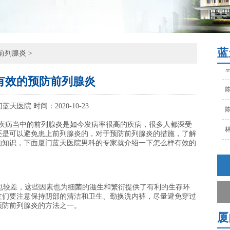
陈
林
孙
蓝
前列腺炎
>
覃
有效的预防前列腺炎
陈
陈
门蓝天医院
时间：2020-10-23
林
病当中的前列腺炎是如今发病率很高的疾病，很多人都深受
还是可以避免患上前列腺炎的，对于预防前列腺炎的措施，了解
的知识，下面厦门蓝天医院男科的专家就介绍一下怎么样有效的
孙
覃
陈
较差，这些因素也为细菌的滋生和繁衍提供了有利的生存环
友们要注意保持阴部的清洁和卫生、勤换洗内裤，尽量避免穿过
预防前列腺炎的方法之一。
厦