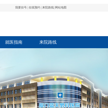
我要挂号
|
在线预约
|
来院路线
|
网站地图
就医指南
来院路线
先生 前列腺 1801****1532 3分钟前成功