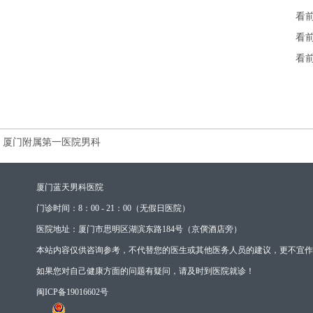
看
看
看
厦门附属第一医院男科
厦门蓝天男科医院
门诊时间：8：00 - 21：00（无假日医院）
医院地址：厦门市思明区湖滨东路184号（京僎酒店旁）
本站内容仅供咨询参考，不代替您的医生或其他医务人员的建议，更不宜作
如果您对自己健康方面的问题有疑问，请及时到医院就诊！
闽ICP备19016602号