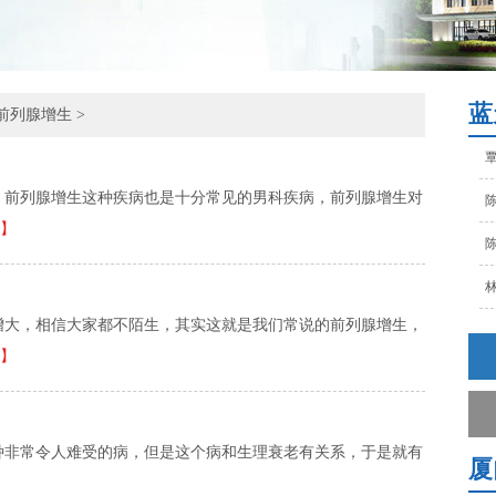
陈
林
孙
蓝
前列腺增生
>
覃
陈
，前列腺增生这种疾病也是十分常见的男科疾病，前列腺增生对
】
陈
林
孙
增大，相信大家都不陌生，其实这就是我们常说的前列腺增生，
】
覃
陈
种非常令人难受的病，但是这个病和生理衰老有关系，于是就有
厦
】