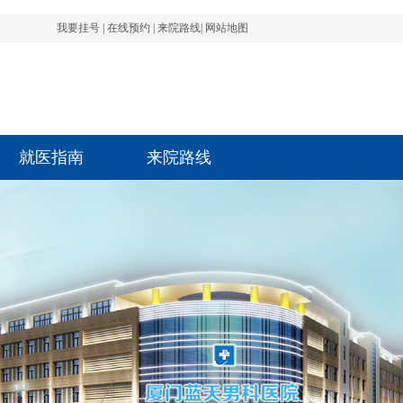
我要挂号
|
在线预约
|
来院路线
|
网站地图
就医指南
来院路线
先生 前列腺 1801****1532 3分钟前成功