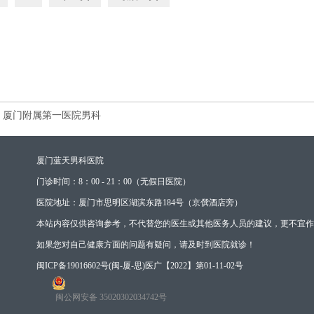
厦门附属第一医院男科
厦门蓝天男科医院
门诊时间：8：00 - 21：00（无假日医院）
医院地址：厦门市思明区湖滨东路184号（京僎酒店旁）
本站内容仅供咨询参考，不代替您的医生或其他医务人员的建议，更不宜作
如果您对自己健康方面的问题有疑问，请及时到医院就诊！
闽ICP备19016602号
(闽-厦-思)医广【2022】第01-11-02号
闽公网安备 35020302034742号