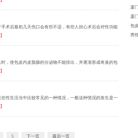
】
厦
厦
包
于手术后最初几天伤口会有些不适，有些人担心术后会对性功能
男
】
长时，使包皮内皮脂腺的分泌物不能排出，并逐渐形成奇臭的包
】
是在性生活当中比较常见的一种情况，一般这种情况的发生是一
】
5
下一页
最后一页