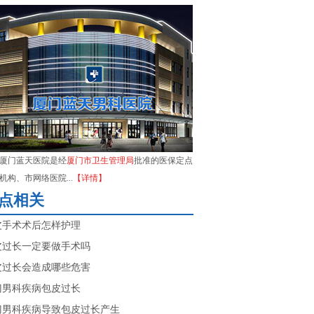
厦门蓝天医院是经
厦门市卫生管理局
批准的医保定点
机构、市网络医院...
【详情】
点相关
皮手术术后怎样护理
皮过长一定要做手术吗
皮过长会造成哪些危害
门男科疾病包皮过长
门男科疾病导致包皮过长产生