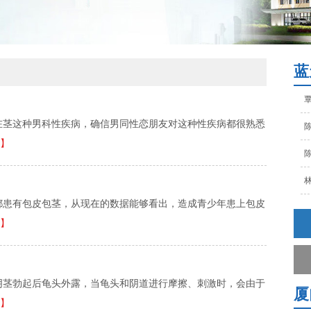
陈
林
孙
蓝
覃
陈
在茎这种男科性疾病，确信男同性恋朋友对这种性疾病都很熟悉
】
陈
林
孙
都患有包皮包茎，从现在的数据能够看出，造成青少年患上包皮
】
覃
陈
阴茎勃起后龟头外露，当龟头和阴道进行摩擦、刺激时，会由于
厦
】