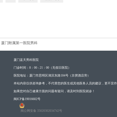
厦门附属第一医院男科
厦门蓝天男科医院
门诊时间：8：00 - 21：00（无假日医院）
医院地址：厦门市思明区湖滨东路184号（京僎酒店旁）
本站内容仅供咨询参考，不代替您的医生或其他医务人员的建议，更不宜作
如果您对自己健康方面的问题有疑问，请及时到医院就诊！
闽ICP备19016602号
闽公网安备 35020302034742号